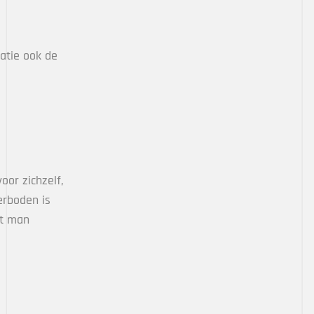
atie ook de
voor zichzelf,
erboden is
st man