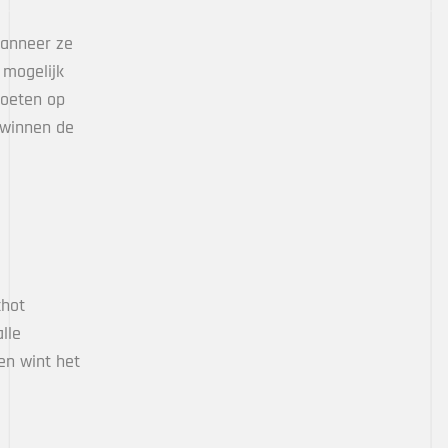
wanneer ze
 mogelijk
moeten op
 winnen de
chot
lle
den wint het