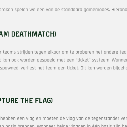
roken spelen we één van de standaard gamemodes. Hieronde
eam deathmatch)
 teams strijden tegen elkaar om te proberen het andere tea
it kan ook worden gespeeld met een ‘’ticket’’ systeem. Wanne
espawned, verliest het team een ticket. Dit kan worden bijge
pture the flag)
hebben een vlag en moeten de vlag van de tegenstander ve
en basis brengen. Wanneer beide vlaggen in één basis zijn he