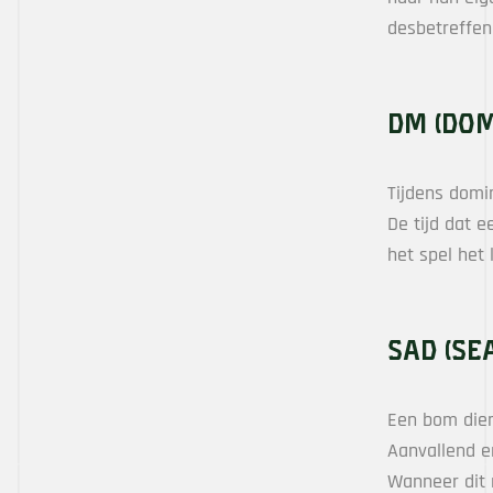
desbetreffe
DM (Dom
Tijdens domi
De tijd dat 
het spel het
SAD (Se
Een bom dient
Aanvallend e
Wanneer dit n