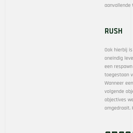
aanvallende
Rush
Ook hierbij 
oneindig lev
een respawn t
toegestaan v
Wanneer een v
volgende obje
objectives we
omgedraait. H