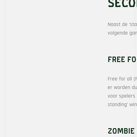
Seco
Naast de ‘st
volgende ga
Free fo
Free for all 
er worden du
voor spelers
standing’ win
Zombie