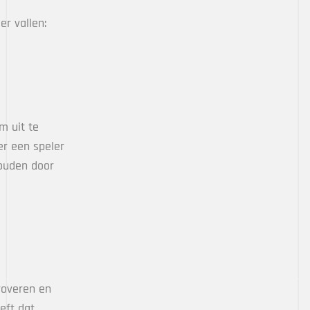
r vallen:
m uit te
er een speler
houden door
roveren en
eft dat