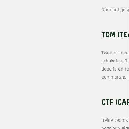
Normaal gesp
TDM (T
Twee of meer
schakelen. D
dood is en r
een marshall
CTF (Ca
Beide teams 
naar hun eig