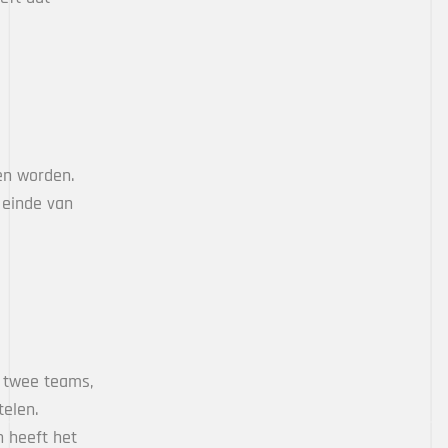
en worden.
 einde van
n twee teams,
elen.
n heeft het