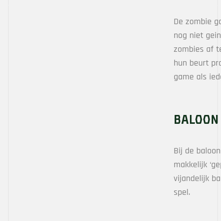
De zombie ga
nog niet gei
zombies af t
hun beurt pr
game als iede
Baloon
Bij de baloon
makkelijk ‘ge
vijandelijk b
spel.