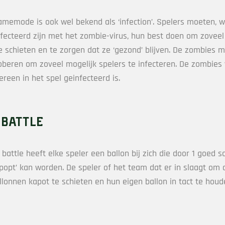
memode is ook wel bekend als ‘infection’. Spelers moeten, 
nfecteerd zijn met het zombie-virus, hun best doen om zoveel
e schieten en te zorgen dat ze ‘gezond’ blijven. De zombies 
oberen om zoveel mogelijk spelers te infecteren. De zombies
reen in het spel geinfecteerd is.
 battle
 battle heeft elke speler een ballon bij zich die door 1 goed s
popt’ kan worden. De speler of het team dat er in slaagt om a
allonnen kapot te schieten en hun eigen ballon in tact te hou