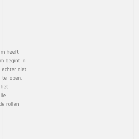
am heeft
m begint in
 echter niet
 te lopen.
 het
lle
de rollen